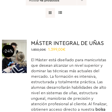
Mostrar
48 productos
MÁSTER INTEGRAL DE UÑAS
El
El
1.399,00
€
1.850,00
€
-24%
precio
precio
El Máster está diseñado para manicuristas
original
actual
que desean alcanzar un nivel superior y
era:
es:
dominar las técnicas más actuales del
1.850,00€.
1.399,00€.
mercado. La formación es intensiva,
estructurada y totalmente práctica. Las
alumnas desarrollarán habilidades de alto
nivel en sistemas de uñas, estructura
ungueal, maniobras de precisión y
atención profesional al cliente. Al finalizar,
obtienen acceso directo a nuestra
bolsa