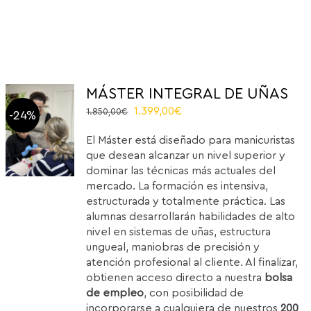
MÁSTER INTEGRAL DE UÑAS
El
El
1.399,00
€
1.850,00
€
-24%
precio
precio
El Máster está diseñado para manicuristas
original
actual
que desean alcanzar un nivel superior y
era:
es:
dominar las técnicas más actuales del
1.850,00€.
1.399,00€.
mercado. La formación es intensiva,
estructurada y totalmente práctica. Las
alumnas desarrollarán habilidades de alto
nivel en sistemas de uñas, estructura
ungueal, maniobras de precisión y
atención profesional al cliente. Al finalizar,
obtienen acceso directo a nuestra
bolsa
de empleo
, con posibilidad de
incorporarse a cualquiera de nuestros
200