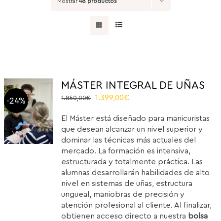
Mostrar
48 productos
MÁSTER INTEGRAL DE UÑAS
El
El
1.399,00
€
1.850,00
€
-24%
precio
precio
El Máster está diseñado para manicuristas
original
actual
que desean alcanzar un nivel superior y
era:
es:
dominar las técnicas más actuales del
1.850,00€.
1.399,00€.
mercado. La formación es intensiva,
estructurada y totalmente práctica. Las
alumnas desarrollarán habilidades de alto
nivel en sistemas de uñas, estructura
ungueal, maniobras de precisión y
atención profesional al cliente. Al finalizar,
obtienen acceso directo a nuestra
bolsa