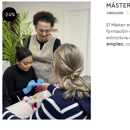
MÁSTER
El
1
1.850,00
€
-24%
p
El Máster e
or
formación e
e
estructura 
1
empleo
, c