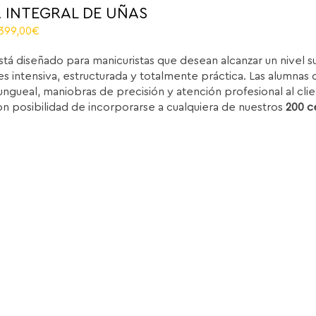
 INTEGRAL DE UÑAS
El
.399,00
€
recio
precio
stá diseñado para manicuristas que desean alcanzar un nivel 
iginal
actual
s intensiva, estructurada y totalmente práctica. Las alumnas d
ra:
es:
ungueal, maniobras de precisión y atención profesional al clie
.850,00€.
1.399,00€.
on posibilidad de incorporarse a cualquiera de nuestros
200 c