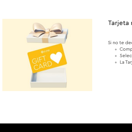
Tarjeta 
Si no te de
Compr
Selec
La Ta