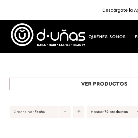
Descárgate la Ap
Saltar
al
contenido
QUIÉNES SOMOS
F
VER PRODUCTOS
Ordena por
Fecha
Mostrar
72 productos