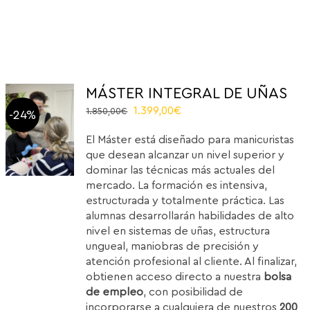
MÁSTER INTEGRAL DE UÑAS
El
El
1.399,00
€
1.850,00
€
-24%
precio
precio
El Máster está diseñado para manicuristas
original
actual
que desean alcanzar un nivel superior y
era:
es:
dominar las técnicas más actuales del
1.850,00€.
1.399,00€.
mercado. La formación es intensiva,
estructurada y totalmente práctica. Las
alumnas desarrollarán habilidades de alto
nivel en sistemas de uñas, estructura
ungueal, maniobras de precisión y
atención profesional al cliente. Al finalizar,
obtienen acceso directo a nuestra
bolsa
de empleo
, con posibilidad de
incorporarse a cualquiera de nuestros
200