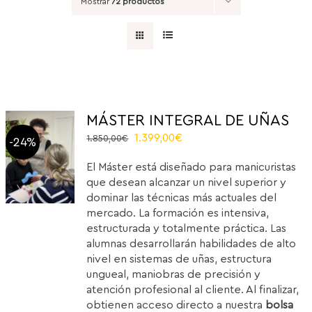
Mostrar
72 productos
MÁSTER INTEGRAL DE UÑAS
El
El
1.399,00
€
1.850,00
€
-24%
precio
precio
El Máster está diseñado para manicuristas
original
actual
que desean alcanzar un nivel superior y
era:
es:
dominar las técnicas más actuales del
1.850,00€.
1.399,00€.
mercado. La formación es intensiva,
estructurada y totalmente práctica. Las
alumnas desarrollarán habilidades de alto
nivel en sistemas de uñas, estructura
ungueal, maniobras de precisión y
atención profesional al cliente. Al finalizar,
obtienen acceso directo a nuestra
bolsa