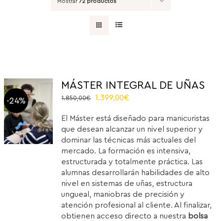
Mostrar
72 productos
MÁSTER INTEGRAL DE UÑAS
El
El
1.399,00
€
1.850,00
€
-24%
precio
precio
El Máster está diseñado para manicuristas
original
actual
que desean alcanzar un nivel superior y
era:
es:
dominar las técnicas más actuales del
1.850,00€.
1.399,00€.
mercado. La formación es intensiva,
estructurada y totalmente práctica. Las
alumnas desarrollarán habilidades de alto
nivel en sistemas de uñas, estructura
ungueal, maniobras de precisión y
atención profesional al cliente. Al finalizar,
obtienen acceso directo a nuestra
bolsa