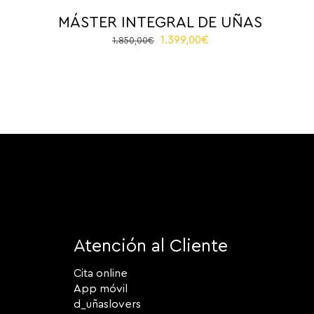
MÁSTER INTEGRAL DE UÑAS
El
El
1.399,00
€
1.850,00
€
precio
precio
original
actual
era:
es:
1.850,00€.
1.399,00€.
Atención al Cliente
Cita online
App móvil
d_uñaslovers