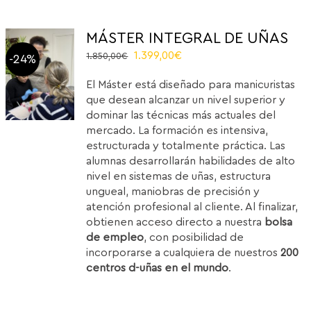
MÁSTER INTEGRAL DE UÑAS
El
El
1.399,00
€
1.850,00
€
-24%
precio
precio
El Máster está diseñado para manicuristas
original
actual
que desean alcanzar un nivel superior y
era:
es:
dominar las técnicas más actuales del
1.850,00€.
1.399,00€.
mercado. La formación es intensiva,
estructurada y totalmente práctica. Las
alumnas desarrollarán habilidades de alto
nivel en sistemas de uñas, estructura
ungueal, maniobras de precisión y
atención profesional al cliente. Al finalizar,
obtienen acceso directo a nuestra
bolsa
de empleo
, con posibilidad de
incorporarse a cualquiera de nuestros
200
centros d-uñas en el mundo
.