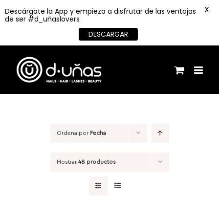
X
Descárgate la App y empieza a disfrutar de las ventajas
de ser #d_uñaslovers
DESCARGAR
Saltar
al
contenido
Ordena por
Fecha
Mostrar
48 productos