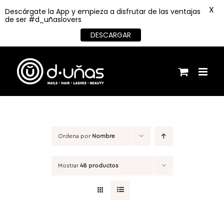
X
Descárgate la App y empieza a disfrutar de las ventajas
de ser #d_uñaslovers
DESCARGAR
Saltar
al
contenido
Ordena por
Nombre
Mostrar
48 productos