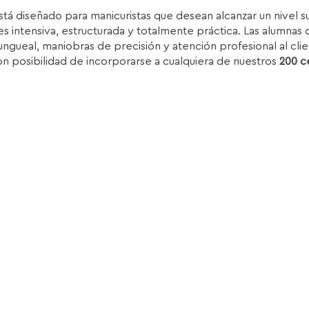
rice
price
stá diseñado para manicuristas que desean alcanzar un nivel 
as:
is:
s intensiva, estructurada y totalmente práctica. Las alumnas d
.850,00€.
1.399,00€.
ungueal, maniobras de precisión y atención profesional al clie
on posibilidad de incorporarse a cualquiera de nuestros
200 c