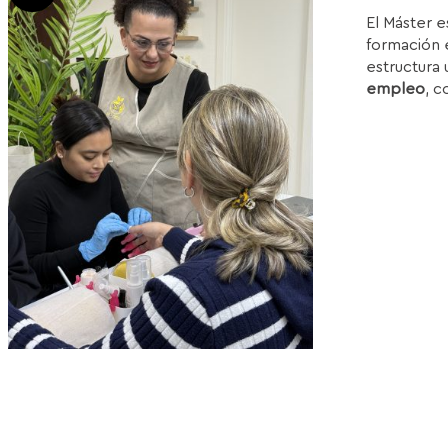
p
El Máster e
w
formación e
1
estructura 
empleo
, c