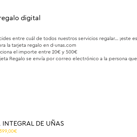
regalo digital
cides entre cuál de todos nuestros servicios regalar... ¡este e
a la tarjeta regalo en d-unas.com
ciona el importe entre 20€ y 500€
rjeta Regalo se envía por correo electrónico a la persona que
 INTEGRAL DE UÑAS
riginal
Current
.399,00
€