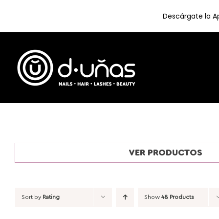
Descárgate la Ap
Skip
to
content
VER PRODUCTOS
Sort by
Rating
Show
48 Products