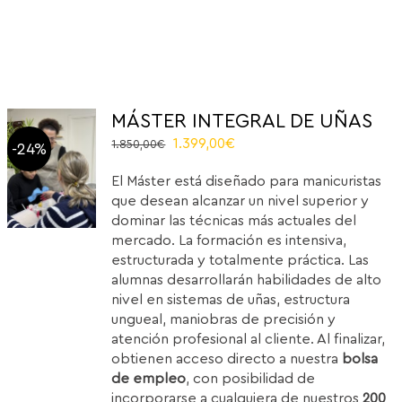
MÁSTER INTEGRAL DE UÑAS
Original
Current
1.399,00
€
1.850,00
€
-24%
price
price
El Máster está diseñado para manicuristas
was:
is:
que desean alcanzar un nivel superior y
1.850,00€.
1.399,00€.
dominar las técnicas más actuales del
mercado. La formación es intensiva,
estructurada y totalmente práctica. Las
alumnas desarrollarán habilidades de alto
nivel en sistemas de uñas, estructura
ungueal, maniobras de precisión y
atención profesional al cliente. Al finalizar,
obtienen acceso directo a nuestra
bolsa
de empleo
, con posibilidad de
incorporarse a cualquiera de nuestros
200