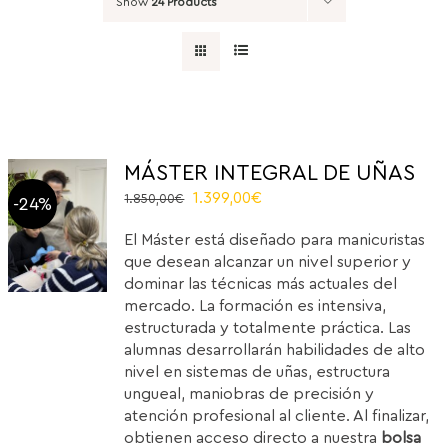
Show
24 Products
MÁSTER INTEGRAL DE UÑAS
Original
Current
1.399,00
€
1.850,00
€
-24%
price
price
El Máster está diseñado para manicuristas
was:
is:
que desean alcanzar un nivel superior y
1.850,00€.
1.399,00€.
dominar las técnicas más actuales del
mercado. La formación es intensiva,
estructurada y totalmente práctica. Las
alumnas desarrollarán habilidades de alto
nivel en sistemas de uñas, estructura
ungueal, maniobras de precisión y
atención profesional al cliente. Al finalizar,
obtienen acceso directo a nuestra
bolsa