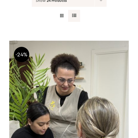
Show
24 Products
-24%