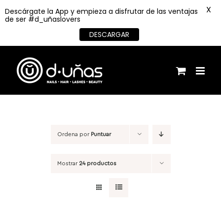
X
Descárgate la App y empieza a disfrutar de las ventajas
de ser #d_uñaslovers
DESCARGAR
Saltar
al
contenido
Ordena por
Puntuar
Mostrar
24 productos