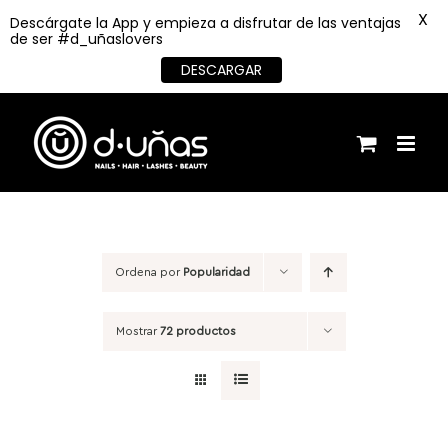
X
Descárgate la App y empieza a disfrutar de las ventajas
de ser #d_uñaslovers
DESCARGAR
Saltar
al
contenido
Ordena por
Popularidad
Mostrar
72 productos