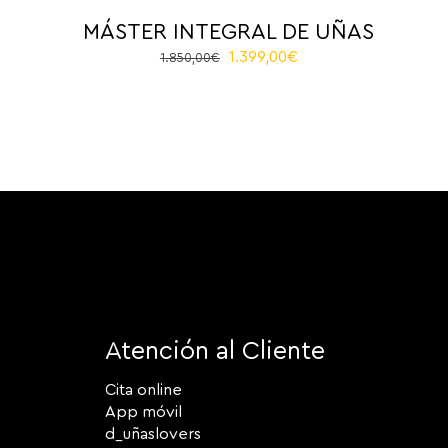
MÁSTER INTEGRAL DE UÑAS
El
El
1.399,00
€
1.850,00
€
precio
precio
original
actual
era:
es:
1.850,00€.
1.399,00€.
Atención al Cliente
Cita online
App móvil
d_uñaslovers