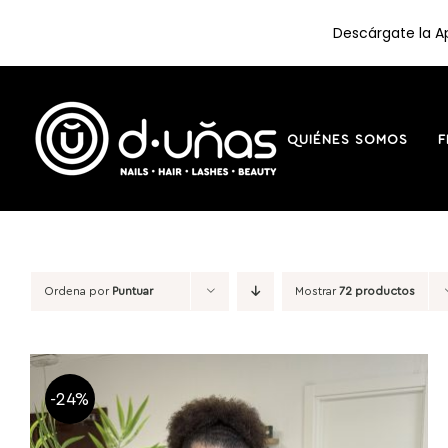
Descárgate la Ap
Saltar
al
contenido
QUIÉNES SOMOS
F
Ordena por
Puntuar
Mostrar
72 productos
-24%