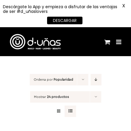
X
Descárgate la App y empieza a disfrutar de las ventajas
de ser #d_uñaslovers
DESCARGAR
Saltar
al
contenido
Ordena por
Popularidad
Mostrar
24 productos