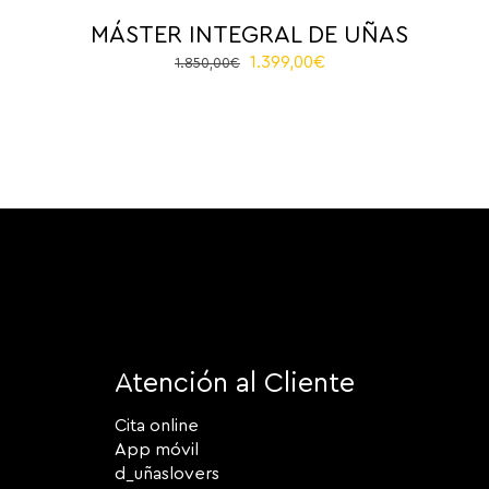
MÁSTER INTEGRAL DE UÑAS
El
El
1.399,00
€
1.850,00
€
precio
precio
original
actual
era:
es:
1.850,00€.
1.399,00€.
Atención al Cliente
Cita online
App móvil
d_uñaslovers