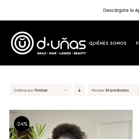
Descárgate la Ap
Saltar
al
contenido
QUIÉNES SOMOS
F
Ordena por
Puntuar
Mostrar
24 productos
-24%