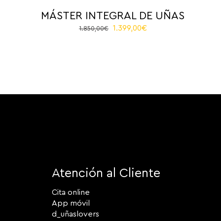
MÁSTER INTEGRAL DE UÑAS
El
El
1.399,00
€
1.850,00
€
precio
precio
original
actual
era:
es:
1.850,00€.
1.399,00€.
Atención al Cliente
Cita online
App móvil
d_uñaslovers