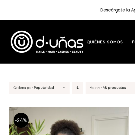
Descárgate la Ap
Saltar
al
contenido
QUIÉNES SOMOS
F
Ordena por
Popularidad
Mostrar
48 productos
-24%