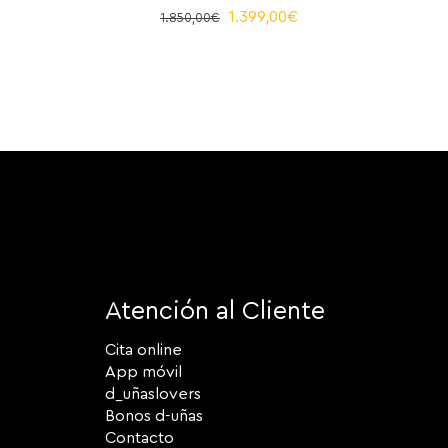
El
El
1.399,00
€
1.850,00
€
precio
precio
original
actual
era:
es:
1.850,00€.
1.399,00€.
Atención al Cliente
Cita online
App móvil
d_uñaslovers
Bonos d-uñas
Contacto