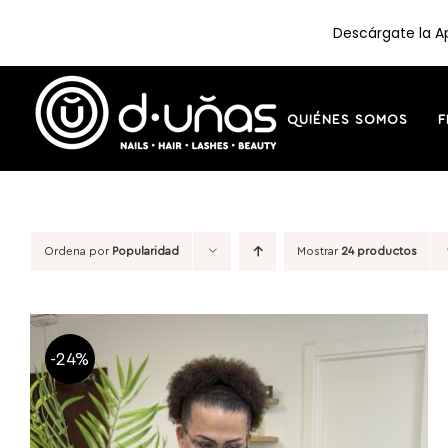
Descárgate la Ap
Saltar
al
contenido
QUIÉNES SOMOS
F
Ordena por
Popularidad
Mostrar
24 productos
-24%