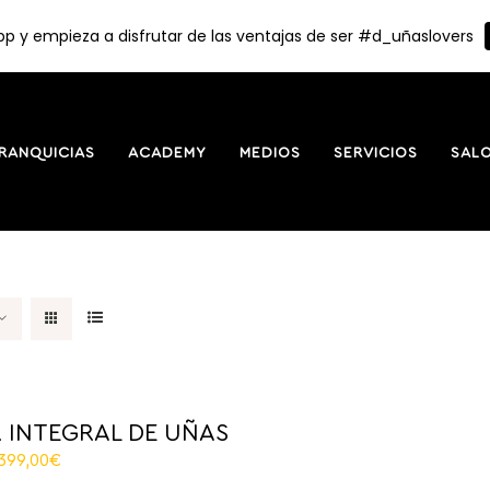
p y empieza a disfrutar de las ventajas de ser #d_uñaslovers
RANQUICIAS
ACADEMY
MEDIOS
SERVICIOS
SAL
 INTEGRAL DE UÑAS
El
.399,00
€
recio
precio