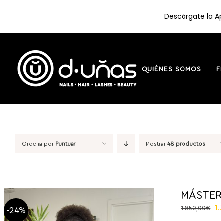
Descárgate la Ap
Saltar
al
contenido
QUIÉNES SOMOS
F
Ordena por
Puntuar
Mostrar
48 productos
MÁSTER
El
1
1.850,00
€
-24%
p