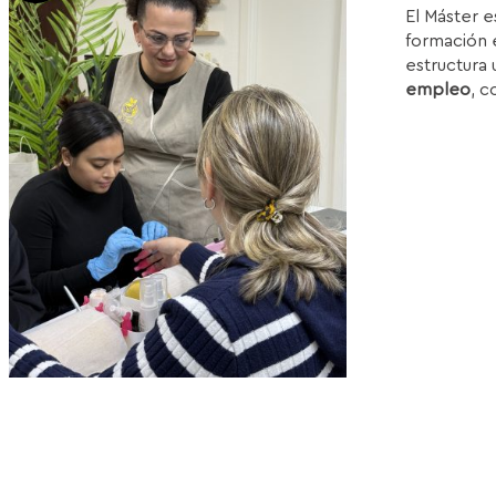
El Máster e
or
formación e
e
estructura 
1
empleo
, c