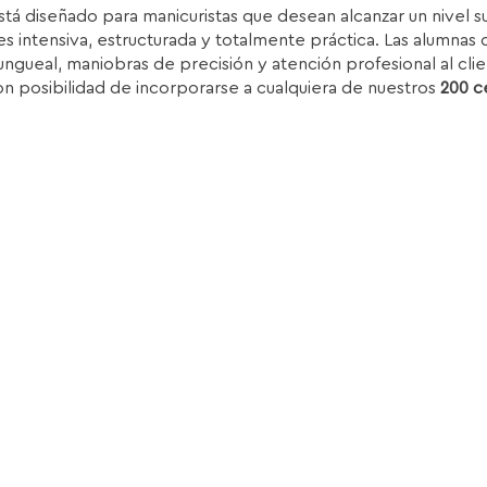
stá diseñado para manicuristas que desean alcanzar un nivel 
iginal
actual
s intensiva, estructurada y totalmente práctica. Las alumnas d
ra:
es:
ungueal, maniobras de precisión y atención profesional al clie
.850,00€.
1.399,00€.
on posibilidad de incorporarse a cualquiera de nuestros
200 c