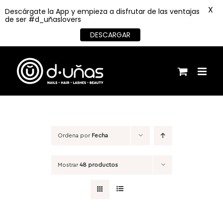
X
Descárgate la App y empieza a disfrutar de las ventajas
de ser #d_uñaslovers
DESCARGAR
Saltar
al
contenido
Ordena por
Fecha
Mostrar
48 productos