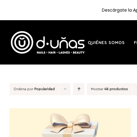
Descárgate la Ap
Saltar
al
contenido
QUIÉNES SOMOS
F
Ordena por
Popularidad
Mostrar
48 productos