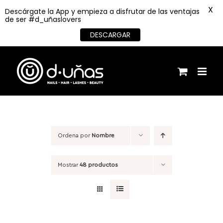
X
Descárgate la App y empieza a disfrutar de las ventajas
de ser #d_uñaslovers
DESCARGAR
Saltar
al
contenido
Ordena por
Nombre
Mostrar
48 productos