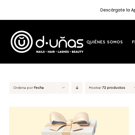
Descárgate la Ap
Saltar
al
contenido
QUIÉNES SOMOS
F
Ordena por
Fecha
Mostrar
72 productos