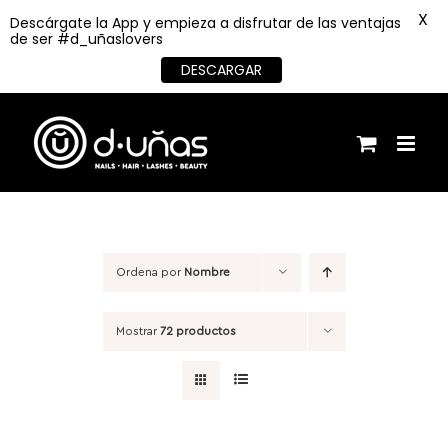
X
Descárgate la App y empieza a disfrutar de las ventajas
de ser #d_uñaslovers
DESCARGAR
Saltar
al
contenido
Ordena por
Nombre
Mostrar
72 productos