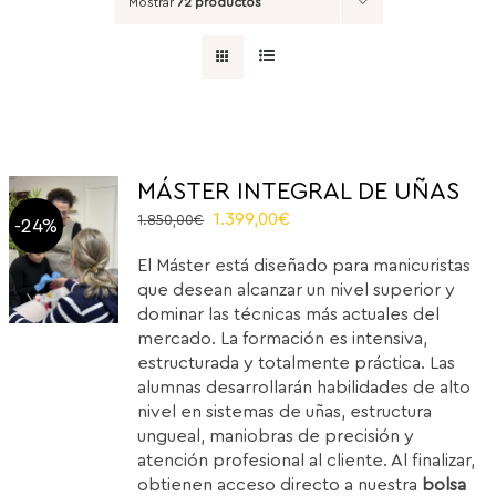
Mostrar
72 productos
MÁSTER INTEGRAL DE UÑAS
El
El
1.399,00
€
1.850,00
€
-24%
precio
precio
El Máster está diseñado para manicuristas
original
actual
que desean alcanzar un nivel superior y
era:
es:
dominar las técnicas más actuales del
1.850,00€.
1.399,00€.
mercado. La formación es intensiva,
estructurada y totalmente práctica. Las
alumnas desarrollarán habilidades de alto
nivel en sistemas de uñas, estructura
ungueal, maniobras de precisión y
atención profesional al cliente. Al finalizar,
obtienen acceso directo a nuestra
bolsa