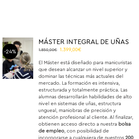
MÁSTER INTEGRAL DE UÑAS
El
El
1.399,00
€
1.850,00
€
-24%
precio
precio
El Máster está diseñado para manicuristas
original
actual
que desean alcanzar un nivel superior y
era:
es:
dominar las técnicas más actuales del
1.850,00€.
1.399,00€.
mercado. La formación es intensiva,
estructurada y totalmente práctica. Las
alumnas desarrollarán habilidades de alto
nivel en sistemas de uñas, estructura
ungueal, maniobras de precisión y
atención profesional al cliente. Al finalizar,
obtienen acceso directo a nuestra
bolsa
de empleo
, con posibilidad de
incorporarse a cualquiera de nuestros
200