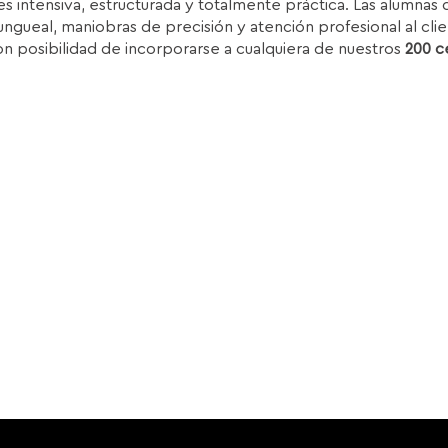
s intensiva, estructurada y totalmente práctica. Las alumnas d
ra:
es:
ungueal, maniobras de precisión y atención profesional al clie
.850,00€.
1.399,00€.
on posibilidad de incorporarse a cualquiera de nuestros
200 c