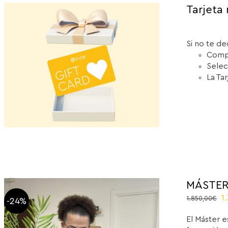
Tarjeta 
Si no te de
Compr
Selec
La Ta
MÁSTER
El
1
1.850,00
€
-24%
p
El Máster e
or