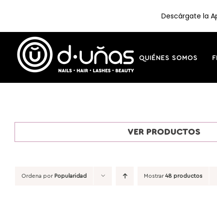
Descárgate la Ap
Saltar
al
contenido
QUIÉNES SOMOS
F
VER PRODUCTOS
Ordena por
Popularidad
Mostrar
48 productos