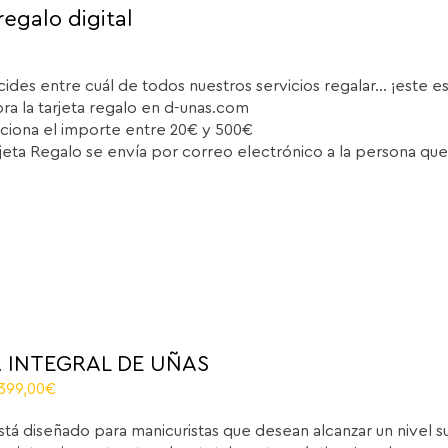
regalo digital
cides entre cuál de todos nuestros servicios regalar... ¡este e
a la tarjeta regalo en d-unas.com
ciona el importe entre 20€ y 500€
rjeta Regalo se envía por correo electrónico a la persona que
 INTEGRAL DE UÑAS
El
.399,00
€
recio
precio
stá diseñado para manicuristas que desean alcanzar un nivel 
iginal
actual