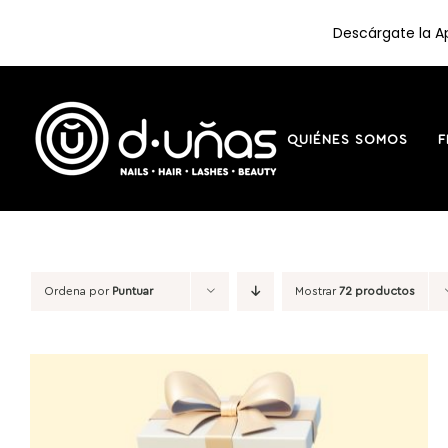
Descárgate la Ap
Saltar
al
contenido
QUIÉNES SOMOS
F
Ordena por
Puntuar
Mostrar
72 productos